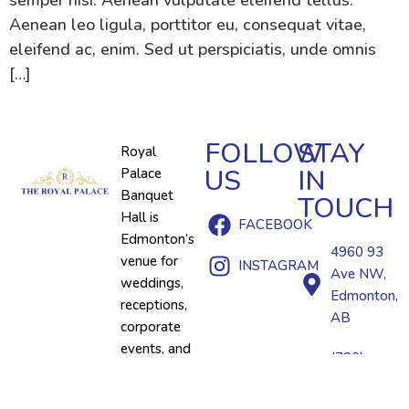
Aenean leo ligula, porttitor eu, consequat vitae,
eleifend ac, enim. Sed ut perspiciatis, unde omnis
[…]
FOLLOW
STAY
Royal
US
IN
Palace
Banquet
TOUCH
Hall is
FACEBOOK
Edmonton’s
4960 93
venue for
INSTAGRAM
Ave NW,
weddings,
Edmonton,
receptions,
AB
corporate
events, and
(780)
celebrations
395-
—offering
0395