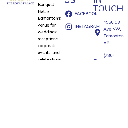
US
IN
Banquet
TOUCH
Hall is
FACEBOOK
Edmonton’s
4960 93
venue for
INSTAGRAM
Ave NW,
weddings,
Edmonton,
receptions,
AB
corporate
events, and
(780)
celebrations
395-
—offering
0395
elegance
and
premium
catering
under one
roof.