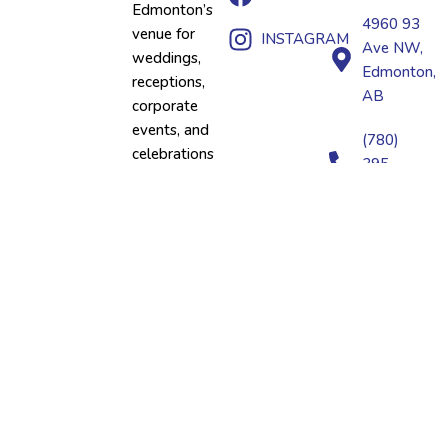
Edmonton’s
4960 93
venue for
INSTAGRAM
Ave NW,
weddings,
Edmonton,
receptions,
AB
corporate
events, and
(780)
celebrations
395-
—offering
0395
elegance
and
premium
catering
under one
roof.
THE ROYAL PALACE© 2026 ALL RIGHTS RESERVED.